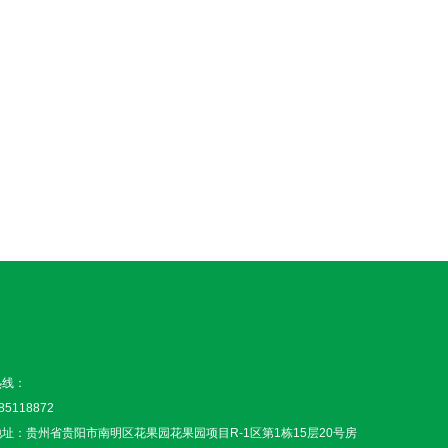
热线：
85118872
址：贵州省贵阳市南明区花果园花果园项目R-1区第1栋15层20号房